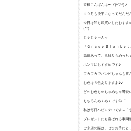
皆様こんばんは〜ヾ(^▽^)ノ
１０月も後半になってだんだ
今日は私も即買いしたおすす
(^^)
じゃじゃーんっ
『Ｇｒａｃｅ Ｂｌａｎｋｅｔ
高級あって、肌触りもめっちゃ
ホンマにおすすめです♪
フカフカでバンビちゃんも喜ん
お色は５色ありますよ♪♪
どのお色もめちゃめちゃ可愛いで
もちろんぬくぬくです◎゜
私は毎日ヘビロテ中です.+゜*(☆
プレゼントにも喜ばれる事間
ご来店の際は、ぜひお手にとってご