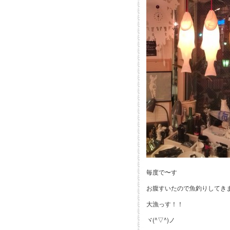
毎度で〜す
お腹すいたので魚釣りしてき
大漁っす！！
ヾ(^▽^)ノ