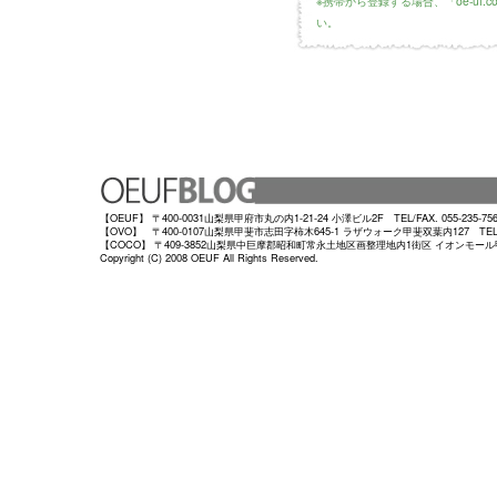
※携帯から登録する場合、「oe-uf
い。
【OEUF】 〒400-0031山梨県甲府市丸の内1-21-24 小澤ビル2F TEL/FAX. 055-235-75
【OVO】 〒400-0107山梨県甲斐市志田字柿木645-1 ラザウォーク甲斐双葉内127 TEL/FAX.
【COCO】 〒409-3852山梨県中巨摩郡昭和町常永土地区画整理地内1街区 イオンモール甲府昭和店
Copyright (C) 2008 OEUF All Rights Reserved.