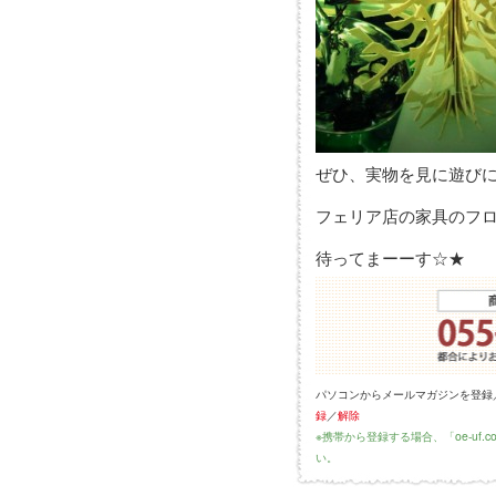
ぜひ、実物を見に遊び
フェリア店の家具のフ
待ってまーーす☆★
パソコンからメールマガジンを登録
録
／
解除
※携帯から登録する場合、「oe-uf
い。