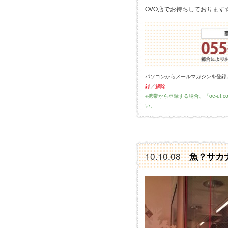
OVO店でお待ちしております☆
パソコンからメールマガジンを登録
録
／
解除
※携帯から登録する場合、「oe-uf
い。
10.10.08
魚？サカ