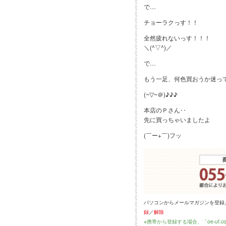
で…
チョーラクっす！！
全然疲れないっす！！！
＼(^▽^)／
で…
もう一足、何色買おうか迷っ
(~▽~＠)♪♪♪
本店のＰさん‥
先に買っちゃいましたよ
(￣ー+￣)フッ
パソコンからメールマガジンを登録
録
／
解除
※携帯から登録する場合、「oe-uf