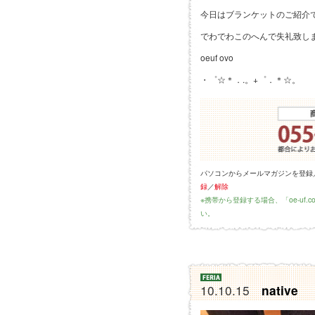
今日はブランケットのご紹介
でわでわこのへんで失礼致し
oeuf ovo
・゜☆＊．.。+゜．＊☆。
パソコンからメールマガジンを登録
録
／
解除
※携帯から登録する場合、「oe-uf
い。
10.10.15
native