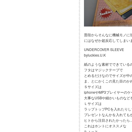
普段からそんなに機械モノに
にはなぜか超反応してしまい
UNDERCOVER SLEEVE
byluckies.U.K
紙のような素材でできている
フタはマジックテープで
とめるだけなのでサイズが中
ま、とにかくこの見た目のかわ
Ｓサイズは
iphoneやMP3プレイヤー
大事なUSBや細かいものなど
Ｌサイズは
ラップトップPCを入れたり
プレゼントなんかを入れてもか
ヒトから注目されたかったら
これはホントにオススメな
ちょっと