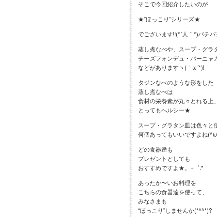
そこで今回紹介したいのが
★”ほっこり”シリーズ★
でございます!!(*´人｀*)パチパ
蒸し煮なべや、スープ・グラ
チーズフォンデュ・バーニャ
などがありますヽ(｀ω´*)!
タジンなべのような形をした
蒸し煮なべは
食材の栄養素が丸々とれる上
とってもヘルシー★
スープ・グラタン皿は色々と
何個あってもいいですよね(^ω^
どの食器達も
プレゼントとしても
おすすめですよ★。+゜.*
あったか〜いお料理を
こちらの食器達を使って、
みなさまも
“ほっこり”しませんか(*^^*)?