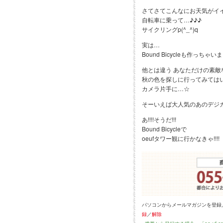
さてさてこんなにお天気がイ
自転車に乗って…♪♪♪
サイクリングp(^_^)q
実は…
Bound Bicycleも作っちゃ
他とは違う あなただけの素敵
秋の色を探しに行ってみてはい
カメラ片手に…☆
そーいえば大人気のあのデジ
あ!!!!そうだ!!!
Bound Bicycleで
oeufタワー観に行かなきゃ!!!!
パソコンからメールマガジンを登録
録
／
解除