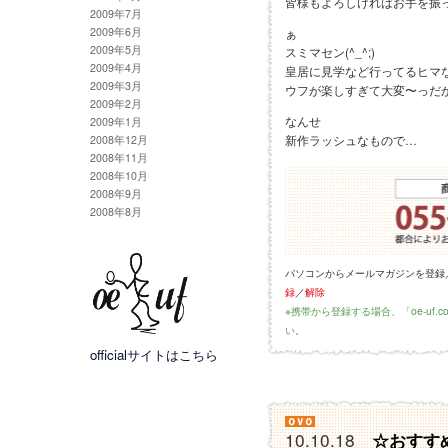
皆様もよろしければお手を振っ
2009年7月
2009年6月
ぁ
2009年5月
スミマセン(^_^;)
2009年4月
皇居に見学など行ってるヒマな
2009年3月
ウフが楽しすぎて大変〜っだから
2009年2月
なんせ
2009年1月
新作ラッシュなもので…
2008年12月
2008年11月
2008年10月
2008年9月
2008年8月
パソコンからメールマガジンを登録
録
／
解除
※携帯から登録する場合、「oe-uf
い。
officialサイトはこちら
10.10.18
☆おすす