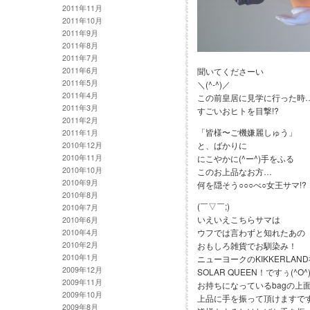
2011年11月
2011年10月
2011年9月
2011年8月
2011年7月
2011年6月
聞いてくださーい
2011年5月
＼(^-^)／
2011年4月
この前皇居に見学に行った時
2011年3月
すごいおヒトを目撃!?
2011年2月
「皆様〜ご機嫌麗しゅう」
2011年1月
と、ばかりに
2010年12月
2010年11月
にこやかに(^ー^)手をふる
2010年10月
このお上品なお方…
2010年9月
何を隠そう○○○べ○女王サマ!?
2010年8月
(￣▽￣;)
2010年7月
いえいえこちらサマは
2010年6月
ウフでは言わずと知れたあの
2010年4月
2010年2月
おもしろ雑貨でお馴染み！
2010年1月
ニューヨークのKIKKERLAN
2009年12月
SOLAR QUEEN！ですぅ(^O^
2009年11月
お持ちになっているbagの上
2009年10月
上品に手を振って頂けますで
2009年8月