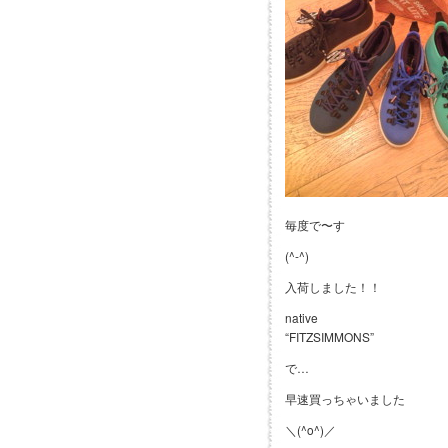
毎度で〜す
(^-^)
入荷しました！！
native
“FITZSIMMONS”
で…
早速買っちゃいました
＼(^o^)／