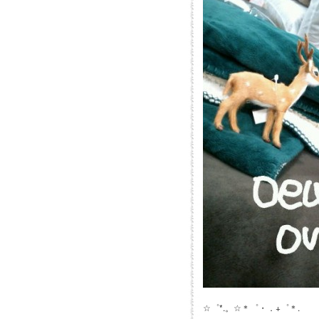
☆゜*.。☆＊゜・．+゜＊.