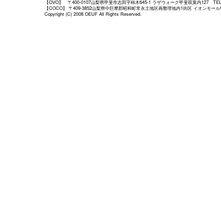
【OVO】 〒400-0107山梨県甲斐市志田字柿木645-1 ラザウォーク甲斐双葉内127 TEL/FAX.
【COCO】 〒409-3852山梨県中巨摩郡昭和町常永土地区画整理地内1街区 イオンモール甲府昭和店
Copyright (C) 2008 OEUF All Rights Reserved.