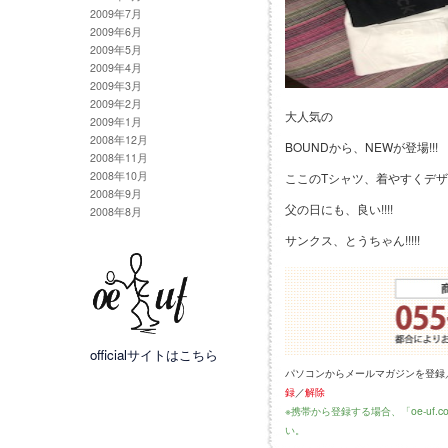
2009年7月
2009年6月
2009年5月
2009年4月
2009年3月
2009年2月
大人気の
2009年1月
2008年12月
BOUNDから、NEWが登場!!!
2008年11月
2008年10月
ここのTシャツ、着やすくデザイ
2008年9月
父の日にも、良い!!!!
2008年8月
サンクス、とうちゃん!!!!!
officialサイトはこちら
パソコンからメールマガジンを登録
録
／
解除
※携帯から登録する場合、「oe-uf
い。