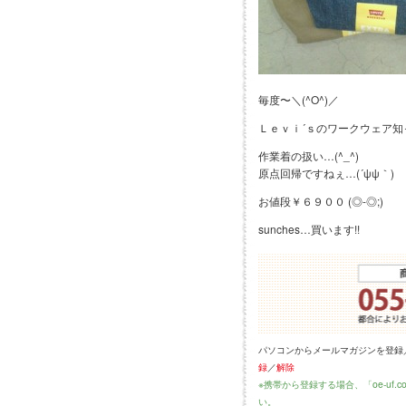
毎度〜＼(^O^)／
Ｌｅｖｉ´ｓのワークウェア知
作業着の扱い…(^_^)
原点回帰ですねぇ…(´ψψ｀)
お値段￥６９００ (◎-◎;)
sunches…買います!!
パソコンからメールマガジンを登録
録
／
解除
※携帯から登録する場合、「oe-uf
い。