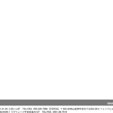
-24 小澤ビル2F TEL/FAX. 055-235-7568 【FERIA】 〒400-0046山梨県甲府市下石田2-29-4 フェリアビル1F 
45-1 ラザウォーク甲斐双葉内127 TEL/FAX. 0551-28-7519