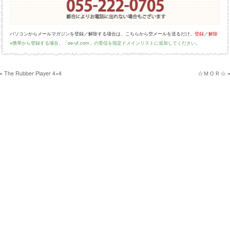
パソコンからメールマガジンを登録／解除する場合は、こちらから空メールを送るだけ。
登録
／
解除
※携帯から登録する場合、「oe-uf.com」の受信を指定ドメインリストに追加してください。
«
The Rubber Player 4×4
☆ＭＯＲ☆