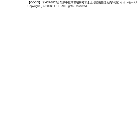
【COCO】 〒409-3852山梨県中巨摩郡昭和町常永土地区画整理地内1街区 イオンモール甲府昭和店
Copyright (C) 2008 OEUF All Rights Reserved.